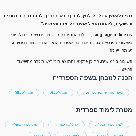
רוצים להזמין אוכל בלי לחץ, להבין הוראות בדרך, להסתדר במדרחובים
ובשווקים, וליהנות מטיול אמיתי בלי מחסומי שפה?
עם
Language.online
, תוכלו להתחיל ללמוד ספרדית שימושית לטיולים
בשיעורים פרטיים עם מורים דוברי ספרדית שפת אם — בצורה מהירה,
נעימה ויעילה.
השיעורים גמישים, התוכן פרקטי, והתוצאות מורגשות כבר מהשיעור
הראשון.
הכנה למבחן בשפה הספרדית
שיעורי ספרדית לבית ספר תיכון
הכנה ל-DELE
הכנה ל-SIELE
מטרת לימוד ספרדית
ללמוד ספרדית בקלות
איך ללמוד ספרדית
קורס ספרדית אונליין
מורה פרטי לספרדית
ללמוד ספרדית
ספרדית