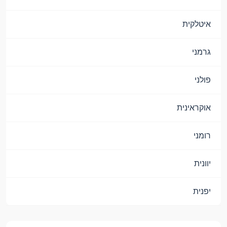
איטלקית
גרמני
פולני
אוקראינית
רומני
יוונית
יפנית