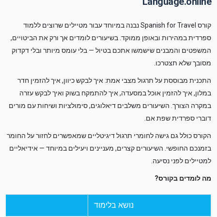
Language.online
קורס Spanish for Travel נבנה במיוחד עבור מטיילים שרוצים ללמוד
ספרדית במהירות ובאופן ממוקד. בשיעורים לומדים אך ורק את הביטויים,
המשפטים והמבנים שישמשו אתכם בטיול — בלי עומס מיותר ובלי דקדוק
מסובך שלא תצטרכו.
התכנית מבוססת על תרגול מצבי אמת: איך לבקש כיוון, איך להזמין חדר
במלון, איך להזמין אוכל במסעדה, איך להתמקח בשוק ואיך לבקש עזרה
במקרה הצורך. השיעורים משלבים דיאלוגים, סימולציות ושיחות עם מורים
דוברי ספרדית שפת אם.
הקורס כולל גם גישה לחומרי תרגול דיגיטליים שמאפשרים לחזור על החומר
בזמנכם החופשי. השיעורים קצרים, מעניינים ויעילים במיוחד — אידיאליים
למטיילים לפני נסיעה.
מה לומדים בקורס?
נושא בלימוד