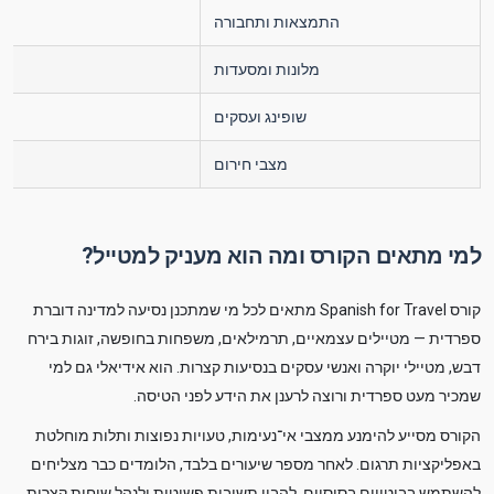
התמצאות ותחבורה
מלונות ומסעדות
שופינג ועסקים
מצבי חירום
למי מתאים הקורס ומה הוא מעניק למטייל?
קורס Spanish for Travel מתאים לכל מי שמתכנן נסיעה למדינה דוברת
ספרדית — מטיילים עצמאיים, תרמילאים, משפחות בחופשה, זוגות בירח
דבש, מטיילי יוקרה ואנשי עסקים בנסיעות קצרות. הוא אידיאלי גם למי
שמכיר מעט ספרדית ורוצה לרענן את הידע לפני הטיסה.
הקורס מסייע להימנע ממצבי אי־נעימות, טעויות נפוצות ותלות מוחלטת
באפליקציות תרגום. לאחר מספר שיעורים בלבד, הלומדים כבר מצליחים
להשתמש בביטויים בסיסיים, להבין תשובות פשוטות ולנהל שיחות קצרות.