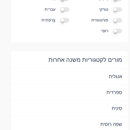
טורקי
עברית
פורטוגזית
צָרְפָתִית
רוּסִי
מורים לקטגוריות משנה אחרות
אנגלית
ספרדית
סינית
שפה רוסית