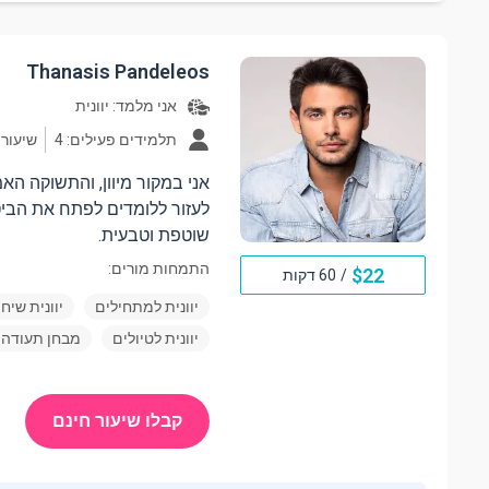
Thanasis Pandeleos
אני מלמד:
יוונית
תלמידים פעילים: 4
שיעורים: 
אני במקור מיוון, והתשוקה הא
לעזור ללומדים לפתח את הביטח
שוטפת וטבעית.
התמחות מורים:
$
22
/
60 דקות
יוונית למתחילים
יוונית שיח
יוונית לטיולים
מבחן תעודה 
קבלו שיעור חינם