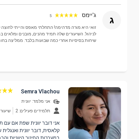
ג'יימס
5
ג
זואי היא מורה מדהימה! התחלתי מאפס והייתי לחוצה לל
לניהול. השיעורים שלה תמיד מהנים, מובנים ומלאים במ
שיחות בסיסיות אחרי כמה שבועות בלבד. ממליצה בחום
Semra Vlachou
אני מלמד:
יוונית
תלמידים פעילים: 2
שיעורים: 
אני דובר יוונית שפת אם עם תו
קלאסית, דובר יוונית ואנגלית ש
במערכות החינוך היווניות והבר