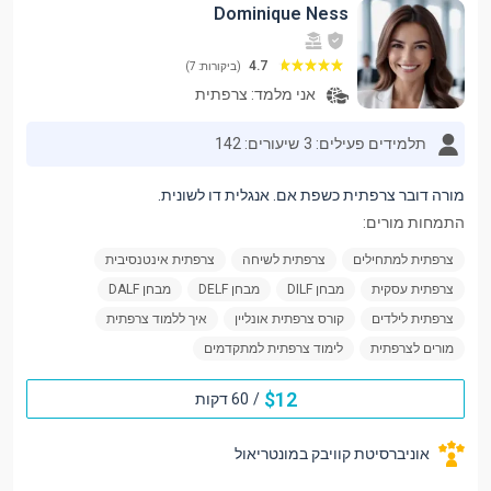
Dominique Ness
4.7
(ביקורות: 7)
אני מלמד:
צרפתית
תלמידים פעילים: 3
שיעורים: 142
מורה דובר צרפתית כשפת אם. אנגלית דו לשונית.
התמחות מורים:
צרפתית למתחילים
צרפתית לשיחה
צרפתית אינטנסיבית
צרפתית עסקית
מבחן DILF
מבחן DELF
מבחן DALF
צרפתית לילדים
קורס צרפתית אונליין
איך ללמוד צרפתית
מורים לצרפתית
לימוד צרפתית למתקדמים
$
12
/
60 דקות
אוניברסיטת קוויבק במונטריאול