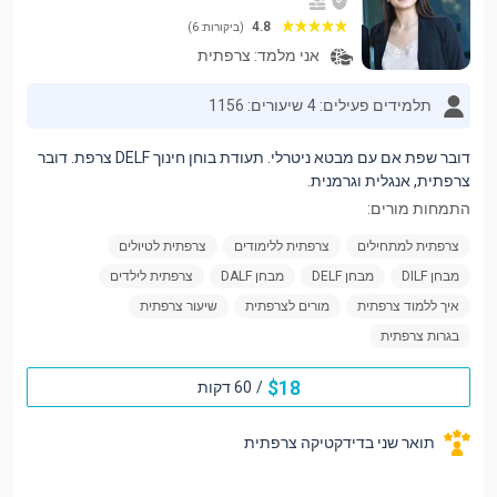
4.8
(ביקורות: 6)
אני מלמד:
צרפתית
תלמידים פעילים: 4
שיעורים: 1156
דובר שפת אם עם מבטא ניטרלי. תעודת בוחן חינוך DELF צרפת. דובר
צרפתית, אנגלית וגרמנית.
התמחות מורים:
צרפתית למתחילים
צרפתית ללימודים
צרפתית לטיולים
מבחן DILF
מבחן DELF
מבחן DALF
צרפתית לילדים
איך ללמוד צרפתית
מורים לצרפתית
שיעור צרפתית
בגרות צרפתית
$
18
/
60 דקות
תואר שני בדידקטיקה צרפתית