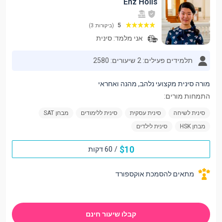
Enz Holis
5
(ביקורות: 3)
אני מלמד:
סינית
תלמידים פעילים: 2
שיעורים: 2580
מורה סינית מקצועי נלהב, מהנה ואחראי
התמחות מורים:
סינית לשיחה
סינית עסקית
סינית ללימודים
מבחן SAT
מבחן HSK
סינית לילדים
$
10
/
60 דקות
מתאים להסמכת אוקספורד
קבלו שיעור חינם