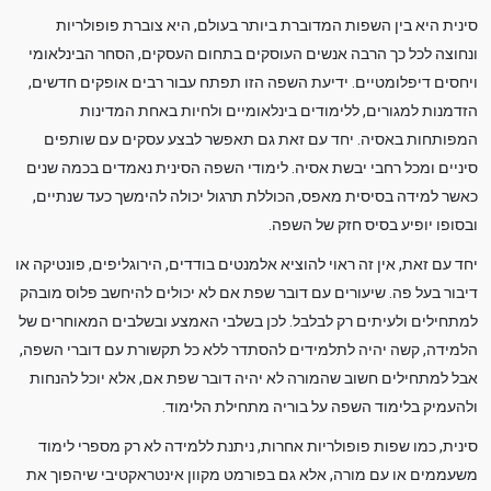
סינית היא בין השפות המדוברת ביותר בעולם, היא צוברת פופולריות
ונחוצה לכל כך הרבה אנשים העוסקים בתחום העסקים, הסחר הבינלאומי
ויחסים דיפלומטיים. ידיעת השפה הזו תפתח עבור רבים אופקים חדשים,
הזדמנות למגורים, ללימודים בינלאומיים ולחיות באחת המדינות
המפותחות באסיה. יחד עם זאת גם תאפשר לבצע עסקים עם שותפים
סיניים ומכל רחבי יבשת אסיה. לימודי השפה הסינית נאמדים בכמה שנים
כאשר למידה בסיסית מאפס, הכוללת תרגול יכולה להימשך כעד שנתיים,
ובסופו יופיע בסיס חזק של השפה.
יחד עם זאת, אין זה ראוי להוציא אלמנטים בודדים, הירוגליפים, פונטיקה או
דיבור בעל פה. שיעורים עם דובר שפת אם לא יכולים להיחשב פלוס מובהק
למתחילים ולעיתים רק לבלבל. לכן בשלבי האמצע ובשלבים המאוחרים של
הלמידה, קשה יהיה לתלמידים להסתדר ללא כל תקשורת עם דוברי השפה,
אבל למתחילים חשוב שהמורה לא יהיה דובר שפת אם, אלא יוכל להנחות
ולהעמיק בלימוד השפה על בוריה מתחילת הלימוד.
סינית, כמו שפות פופולריות אחרות, ניתנת ללמידה לא רק מספרי לימוד
משעממים או עם מורה, אלא גם בפורמט מקוון אינטראקטיבי שיהפוך את