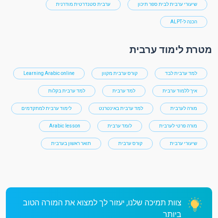
שיעורי ערבית לבית ספר תיכון
ערבית סטנדרטית מודרנית
הכנה ל-ALPT
מטרת לימוד ערבית
למד ערבית לבד
קורס ערבית מקוון
Learning Arabic online
איך ללמוד ערבית
למד ערבית
למד ערבית בקלות
מורה לערבית
למד ערבית באינטרנט
לימוד ערבית למתקדמים
מורה פרטי לערבית
לומד ערבית
Arabic lesson
שיעורי ערבית
קורס ערבית
תואר ראשון בערבית
צוות תמיכה שלנו, יעזור לך למצוא את המורה הטוב
ביותר