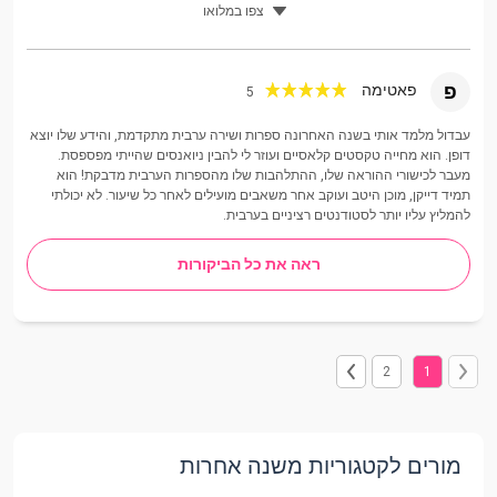
צפו במלואו
פ
פאטימה
5
עבדול מלמד אותי בשנה האחרונה ספרות ושירה ערבית מתקדמת, והידע שלו יוצא
דופן. הוא מחייה טקסטים קלאסיים ועוזר לי להבין ניואנסים שהייתי מפספסת.
מעבר לכישורי ההוראה שלו, ההתלהבות שלו מהספרות הערבית מדבקת! הוא
תמיד דייקן, מוכן היטב ועוקב אחר משאבים מועילים לאחר כל שיעור. לא יכולתי
להמליץ ​​עליו יותר לסטודנטים רציניים בערבית.
ראה את כל הביקורות
2
1
מורים לקטגוריות משנה אחרות