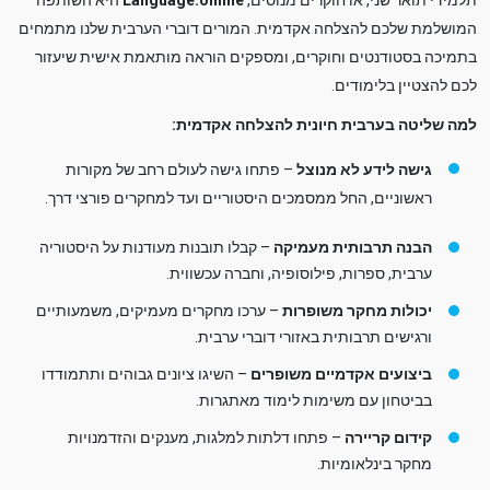
תלמידי תואר שני, או חוקרים מנוסים,
Language.online
היא השותפה
המושלמת שלכם להצלחה אקדמית. המורים דוברי הערבית שלנו מתמחים
בתמיכה בסטודנטים וחוקרים, ומספקים הוראה מותאמת אישית שיעזור
לכם להצטיין בלימודים.
למה שליטה בערבית חיונית להצלחה אקדמית:
גישה לידע לא מנוצל
– פתחו גישה לעולם רחב של מקורות
ראשוניים, החל ממסמכים היסטוריים ועד למחקרים פורצי דרך.
הבנה תרבותית מעמיקה
– קבלו תובנות מעודנות על היסטוריה
ערבית, ספרות, פילוסופיה, וחברה עכשווית.
יכולות מחקר משופרות
– ערכו מחקרים מעמיקים, משמעותיים
ורגישים תרבותית באזורי דוברי ערבית.
ביצועים אקדמיים משופרים
– השיגו ציונים גבוהים ותתמודדו
בביטחון עם משימות לימוד מאתגרות.
קידום קריירה
– פתחו דלתות למלגות, מענקים והזדמנויות
מחקר בינלאומיות.