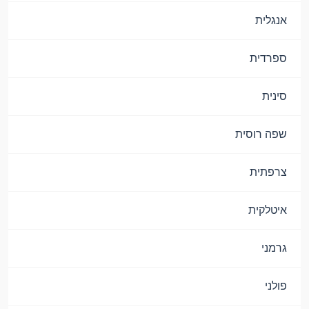
אנגלית
ספרדית
סינית
שפה רוסית
צרפתית
איטלקית
גרמני
פולני