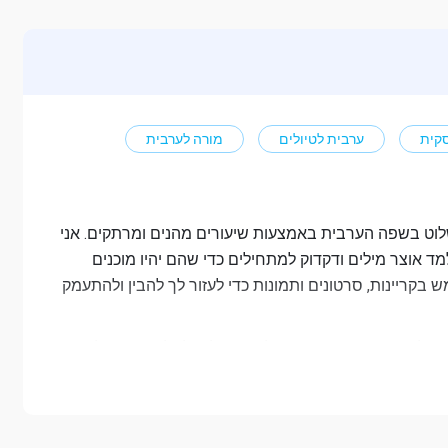
קית
ערבית לטיולים
מורה לערבית
לעזור לך לשלוט בשפה הערבית באמצעות שיעורים מהנים ומרתקים. אני
אוצר מילים ודקדוק למתחילים כדי שהם יהיו מוכנים
 בקריינות, סרטונים ותמונות כדי לעזור לך להבין ולהתעמק
למדתי שפה וספרות אנגלית באוניברסיטה ויש לי תואר שני בבלשנות. מאז 2016 אני מלמד אנגלית לתלמידים בכל
כל מי שמתעניין בתרבות שלנו.
ולם מוזמנים לשיעורים שלי!