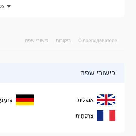
צפו
О преподавателе
ביקורות
כישורי שפה
כישורי שפה
אנגלית
גֶרמָנִי
צָרְפָתִית