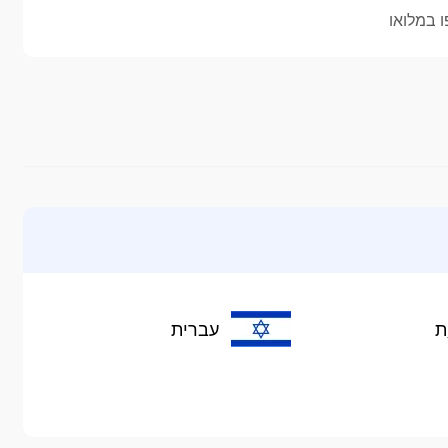
 במלואו
ָת
עברית