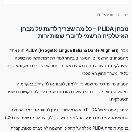
בית
מבחן PLIDA
מבחן PLIDA – כל מה שצריך לדעת על מבחן
האיטלקית הרשמי לדוברי שפות זרות
מבחן
PLIDA (Progetto Lingua Italiana Dante Alighieri)
הוא אחד
מהמבחנים הרשמיים והמוכרים ביותר למדידת רמת השליטה בשפה
האיטלקית. התעודה ניתנת מטעם אגודת דנטה אליגיירי ברומא, ומאושרת
על ידי משרד החוץ האיטלקי.
המבחן מיועד לכל מי שמעוניין ללמוד, לעבוד או להשתלב באקדמיה
באיטליה. הוא מוכר ברחבי העולם כהוכחה רשמית ליכולת תקשורת בשפה
האיטלקית.
היתרון המרכזי של PLIDA הוא הגמישות – ניתן לבחור את רמת הבחינה
המתאימה לפי רמת הידע, החל ממתחילים (A1) ועד לרמת שפת אם (C2).
בנוסף, תעודת PLIDA מקלה על תהליכי הרשמה לאוניברסיטאות, קבלת