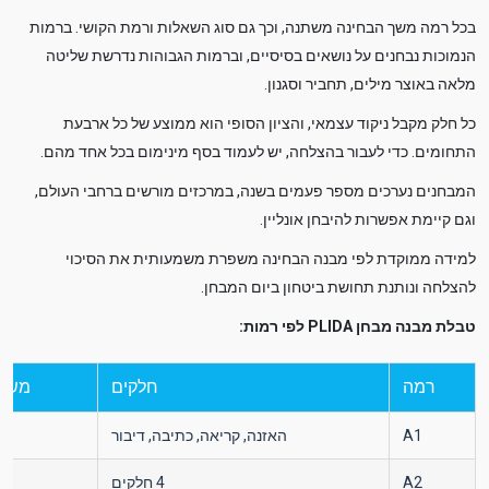
בכל רמה משך הבחינה משתנה, וכך גם סוג השאלות ורמת הקושי. ברמות
הנמוכות נבחנים על נושאים בסיסיים, וברמות הגבוהות נדרשת שליטה
מלאה באוצר מילים, תחביר וסגנון.
כל חלק מקבל ניקוד עצמאי, והציון הסופי הוא ממוצע של כל ארבעת
התחומים. כדי לעבור בהצלחה, יש לעמוד בסף מינימום בכל אחד מהם.
המבחנים נערכים מספר פעמים בשנה, במרכזים מורשים ברחבי העולם,
וגם קיימת אפשרות להיבחן אונליין.
למידה ממוקדת לפי מבנה הבחינה משפרת משמעותית את הסיכוי
להצלחה ונותנת תחושת ביטחון ביום המבחן.
טבלת מבנה מבחן PLIDA לפי רמות:
רמה
חלקים
משך 
A1
האזנה, קריאה, כתיבה, דיבור
כ־
A2
4 חלקים
כ־100 דקו