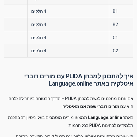
B1
4 חלקים
כ־120 דקו
B2
4 חלקים
כ־130 דקו
C1
4 חלקים
כ־150 דקו
C2
4 חלקים
כ־180 דקו
איך להתכונן למבחן PLIDA עם מורים דוברי
איטלקית באתר Language.online
אם אתם מתכננים לגשת למבחן PLIDA – הדרך הבטוחה ביותר להצלחה
היא עם
מורים דוברי שפת אם מאיטליה
.
באתר
Language.online
תמצאו מורים מוסמכים בעלי ניסיון רב בהכנת
תלמידים לבחינות PLIDA בכל הרמות.
השיעורים מתקיימים אונליין, בלייב, עם תרגול דיבור, הקשבה, כתיבה