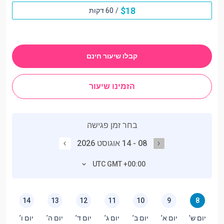
$
18
/
60 דקות
קבלו שיעור חינם
הזמינו שיעור
בחר זמן פגישה
08 - 14 אוגוסט 2026
UTC GMT +00:00
14
13
12
11
10
9
8
יום ש’
יום א’
יום ב’
יום ג’
יום ד’
יום ה’
יום ו’