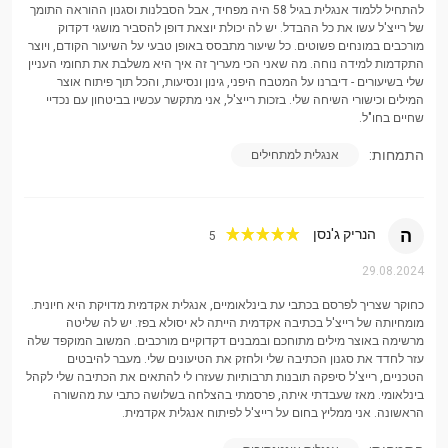
להתחיל ללמוד אנגלית בגיל 58 היה מפחיד, אבל הסבלנות וסגנון ההוראה התומך
לאפקטיבי, מהנה ומשנה.
של רייצ'ל עשו את כל ההבדל. יש לה יכולת יוצאת דופן להסביר מושגי דקדוק
בואו נתחיל את המסע המרגש הזה ביחד!
מורכבים במונחים פשוטים. כל שיעור מתבסס באופן טבעי על השיעור הקודם, ויוצר
התקדמות למידה נוחה. מה שאני הכי מעריך זה איך היא משלבת את תחומי העניין
שלי בשיעורים - דיברנו על המטבח היפני, גינון ונסיעות, והכל תוך פיתוח אוצר
המילים וכישורי השיחה שלי. בזכות רייצ'ל, אני מתקשר עכשיו בביטחון עם נכדיי
שחיים בחו"ל.
התמחות:
אנגלית למתחילים
ה
הנריק ג'נסן
5
29.08.2024
כחוקר שצריך לפרסם בכתבי עת בינלאומיים, אנגלית אקדמית מדויקת היא חיונית.
מומחיותה של רייצ'ל בכתיבה אקדמית הייתה לא יסולא בפז. יש לה שליטה
מרשימה באוצר מילים מתוחכם ובמבנים דקדוקיים מורכבים. המשוב המוקפד שלה
עזר לחדד את סגנון הכתיבה שלי ולחזק את הטיעונים שלי. מעבר להיבטים
הטכניים, רייצ'ל סיפקה תובנות תרבותיות שעזרו לי להתאים את הכתיבה שלי לקהל
בינלאומי. מאז שעבדתי איתה, פרסמתי בהצלחה בשלושה כתבי עת מהשורה
הראשונה. אני ממליץ בחום על רייצ'ל לפיתוח אנגלית אקדמית.