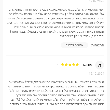
02.02.2025
מינוח ניווט ותחבורה
לפני שפגשתי את רייצ'ל, ממש נאבקתי באנגלית בבית הספר ופחדתי מהשיעורים
שפת מצב חירום
שלי. הגישה שלה שינתה לחלוטין את נקודת המבט שלי! היא הופכת את הלמידה
למהנה באמצעות משחקים אינטראקטיביים, דיונים מעניינים ומשאבי מולטימדיה.
אמון במסגרות בינלאומיות
רייצ'ל זיהתה שאני לומדת חזותית והתאימה את סגנון ההוראה שלה בהתאם. היא
סבלנית להפליא ולעולם לא גורמת לי לחוש מבוכה בגלל טעויות. הציונים שלי
השתפרו באופן דרמטי, ואפילו הצטרפתי למועדון הדיבייט באנגלית בבית הספר!
הגייה וחידוד מבטא
והכי חשוב, צברתי ביטחון ביכולות שלי.
פונטיקה אנגלית בריטית
התמחות:
אנגלית ללימוד
דפוסי מתח ואינטונציה
פתרון בעיות באתגרי הגייה ספציפיים
מ
מוחמד
5
טכניקות הפחתת מבטא
15.12.2024
פיתוח דיבור ברור ובטוח
הייתי צריך להשיג ציון IELTS גבוה עבור יישום המאסטר שלי, ורייצ'ל איפשרה זאת!
מה שמייחד את הגישה שלי הוא מתודולוגיה מותאמת אישית
ההבנה העמוקה שלה במתכונת הבחינה ובקריטריוני הניקוד הייתה מרשימה. היא
זיהתה במהירות את החולשות שלי ויצרה תוכנית לימודים אישית שהתייחסה לכל
המעמידה את הצרכים הייחודיים שלך במרכז העבודה המשותפת שלנו.
תחום. המשוב המפורט שלה על מבחני הכתיבה והדיבור שלי היה בעל ערך
אני מאמין ש:
להפליא. הודות להדרכה ולעידוד של רייצ'ל, השגתי ציון להקה כולל של 7.5 - גבוה
ממה שהייתי צריך לאוניברסיטה החלומית שלי. לא יכולתי לעשות את זה בלעדיה!
התאמה אישית חיונית: אין שני לומדים זהים. אני לוקח זמן