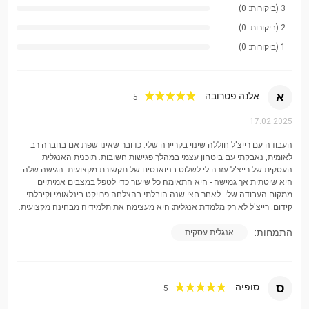
3 (ביקורות: 0)
מבנה עבודת מחקר
2 (ביקורות: 0)
טכניקות השתתפות בסמינרים
1 (ביקורות: 0)
ניתוח ביקורתי ואוצר מילים אקדמי
א
אלנה פטרובה
5
אנגלית שיחה
17.02.2025
דפוסי דיבור וביטויים טבעיים
העבודה עם רייצ'ל חוללה שינוי בקריירה שלי. כדובר שאינו שפת אם בחברה רב
ניבים תרבותיים ודיבורים
לאומית, נאבקתי עם ביטחון עצמי במהלך פגישות חשובות. תוכנית האנגלית
העסקית של רייצ'ל עזרה לי לשלוט בניואנסים של תקשורת מקצועית. הגישה שלה
בניית אמון באמצעות תרגול
היא שיטתית אך גמישה - היא התאימה כל שיעור כדי לטפל במצבים אמיתיים
ממקום העבודה שלי. לאחר חצי שנה הובלתי בהצלחה פרויקט בינלאומי וקיבלתי
תרחישי שיחה בעולם האמיתי
קידום. רייצ'ל לא רק מלמדת אנגלית; היא מעצימה את תלמידיה מבחינה מקצועית.
טכניקות הקשבה ותגובה אקטיביות
התמחות:
אנגלית עסקית
אנגלית לנסיעות
אוצר מילים וביטויים מעשיים לנסיעות
ס
סופיה
5
נימוסים ומנהגים תרבותיים