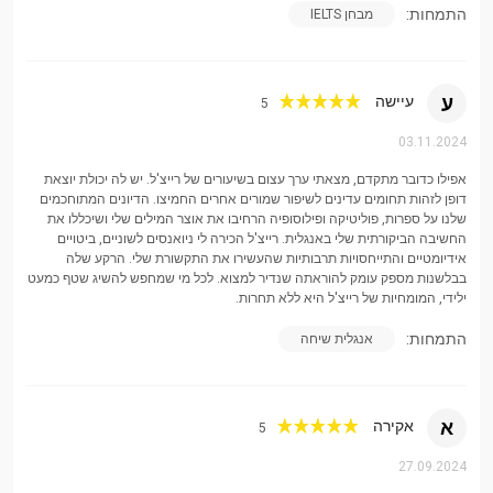
התמחות:
מבחן IELTS
להבין את המטרות הספציפיות שלך, תחומי העניין, סגנון
הלמידה והאתגרים שלך.
התקדמות מובנית מניבה תוצאות: מאחורי כל שיעור מוצלח
ע
עיישה
5
עומד תכנון קפדני. אני יוצר מפות דרכים למידה מקיפות
המותאמות למטרות שלך.
03.11.2024
ביטחון הוא הבסיס: ידע טכני לבדו אינו מספיק. אני יוצר
אפילו כדובר מתקדם, מצאתי ערך עצום בשיעורים של רייצ'ל. יש לה יכולת יוצאת
סביבה תומכת שבה אתה מרגיש בנוח לקחת סיכונים ולעשות
דופן לזהות תחומים עדינים לשיפור שמורים אחרים החמיצו. הדיונים המתוחכמים
שלנו על ספרות, פוליטיקה ופילוסופיה הרחיבו את אוצר המילים שלי ושיכללו את
טעויות - אבני הקפיצה החיוניות לשטף.
החשיבה הביקורתית שלי באנגלית. רייצ'ל הכירה לי ניואנסים לשוניים, ביטויים
אידיומטיים והתייחסויות תרבותיות שהעשירו את התקשורת שלי. הרקע שלה
מעורבות מעודדת שימור: למידה משגשגת כשהיא רלוונטית
בבלשנות מספק עומק להוראתה שנדיר למצוא. לכל מי שמחפש להשיג שטף כמעט
ומעניינת. אני משלבת את תחומי העניין, הצרכים המקצועיים
ילידי, המומחיות של רייצ'ל היא ללא תחרות.
והתרחישים שלך בעולם האמיתי כדי להפוך את השיעורים
התמחות:
אנגלית שיחה
למעשיים ומהנים כאחד.
עקביות יוצרת פריצות דרך: תרגול קבוע וממוקד עם הדרכה של מומחים
הוא המפתח להתקדמות בת קיימא.
א
אקירה
5
בין אם אתה עושה את הצעדים הראשונים שלך באנגלית או משכלל
27.09.2024
מיומנויות מתקדמות, אני כאן כדי להפוך את מסע הלמידה שלך