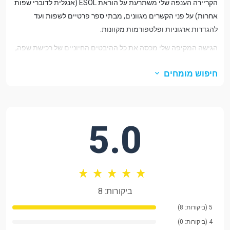
הקריירה הענפה שלי משתרעת על הוראת ESOL (אנגלית לדוברי שפות
אחרות) על פני הקשרים מגוונים, מבתי ספר פרטיים לשפות ועד
להגדרות ארגוניות ופלטפורמות מקוונות.
הגישה המקיפה שלי מכסה את כל ההיבטים החיוניים של רכישת שפה,
עם מומחיות מיוחדת ב:
חיפוש מומחים
אנגלית עסקית
אסטרטגיות תקשורת ארגוניות
טכניקות הצגה ומשא ומתן
5.0
כתיבת דואר אלקטרוני ודיווח
פיתוח אוצר מילים מקצועי
מיומנויות הנחיית מפגשים והשתתפות
ביקורות: 8
אנגלית אקדמית
5 (ביקורות: 8)
הכנה לאוניברסיטה
4 (ביקורות: 0)
תמיכה בכתיבת עבודת גמר וכתיבת תזה