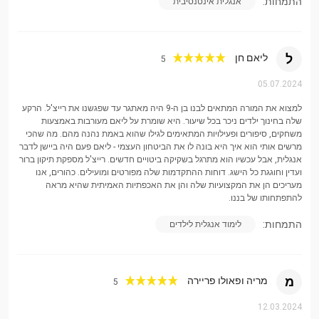
התמחות:
אנגלית אינטנסיבית
ל
ליאם חן
5
05.07.2024
למצוא את המורה המתאים לבנו בן ה-9 היה מאתגר עד שפגשנו את רייצ'ל. הרקע
שלה בחינוך ילדים ניכר בכל שיעור. היא שומרת על ליאם מעורבות באמצעות
משחקים, סיפורים ופעילויות המתאימים לגילו שהוא באמת נהנה מהם. מה שהכי
מרשים אותי הוא איך היא בונה לו את הביטחון העצמי - ליאם פעם היה ביישן לדבר
אנגלית, אבל עכשיו הוא מתרגל בשקיקה ביטויים חדשים. רייצ'ל מספקת תיקון ברור
ועדין וחוגגת כל הישג. דוחות ההתקדמות שלה מפורטים ומועילים. כהורים, אנו
מעריכים הן את המקצועיות שלה והן את האכפתיות האמיתית שהיא מראה
להתפתחותו של בננו.
התמחות:
לימוד אנגלית לילדים
מ
מריה ופאולו פריירה
5
12.03.2024