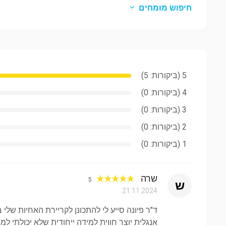
חיפוש מומחים
הוראת דקדוק מקיפה
טרמינולוגיה רפואית ובריאות
אנגלית אקדמית לאנשי מקצוע בתחום הבריאות
תקשורת בין-תרבותית
5 (ביקורות: 5)
אנגלית לפיתוח מקצועי
4 (ביקורות: 0)
3 (ביקורות: 0)
הגייה וחידוד מבטא
2 (ביקורות: 0)
מיומנויות דיבור והצגה בפני קהל
1 (ביקורות: 0)
חשיבה ביקורתית דרך שפה
אנגלית למחקר אקדמי
שרה
5
ש
21.11.2024
מתודולוגיית הוראה
ד"ר פיונה סייע לי להתכונן לקריירת האחיות של
הגישה שלי היא מאוד אינטראקטיבית ומותאמת לצרכיו הייחו
אנגלית יוצר חווית למידה ייחודית שלא יכולתי ל