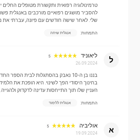
טרמינולוגיה רפואית ותקשורת מטופלים החלים יש
תוכניות למידה מותאמות אישית המבוססות על קצב ותח
להסביר מושגים רפואיים מורכבים באנגלית פשוט
שילוב מיומנויות שפה בתרגול שיח יומיומי
שלי. לאחר שישה חודשים עם פיונה, עברתי את מ
תרחישי יישום בעולם האמיתי לשליטה מעשית בשפה
התמחות:
אנגלית שיחה
חקר הקשר תרבותי באמצעות דיונים מרתקים
ליאוניד
פיתוח הוליסטי המתייחס לביטחון ולמחסומי תקשורת
5
ל
26.09.2024
ניסיון חינוכי
בננו בן ה-10 נאבק בהסתגלות לבית הספ
לימדתי בהצלחה תלמידים ברמות חינוכיות מרובות:
בחינוך היסודי הפך לשינוי. היא הופכת את הלמ
העניין שלו תוך התייחסות עדינה לדקדוק ולהגייה.
יסודות לשפת בית הספר היסודי
התמחות:
אנגלית ללימוד
אנגלית אקדמית בבית ספר תיכון
אנגלית מקצועית ולימודית ברמה שלישונית
אוליביה
5
א
לומדים מבוגרים המחפשים התפתחות מקצועית
19.09.2024