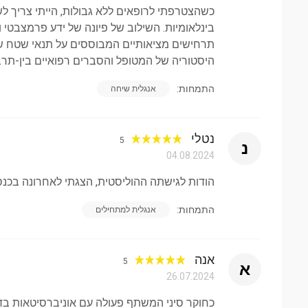
אנשי מקצוע בתחום הבריאות דורשים מינוח מיוחד
כשהצטרפתי לרופאים ללא גבולות, הייתי צריך ל
בינלאומיות. השילוב של פיונה של ידע פרמצבטי ו
תרחישים מציאותיים המבוססים על תנאי שטח ש
היסטוריה של המטופל והסברים רפואיים בין-תרב
התמחות:
אנגלית שיחה
נטלי
5
נ
04.08.2024
הודות לגישתה ההוליסטית, הצגתי לאחרונה בכנס 
התמחות:
אנגלית למתחילים
אנה
5
א
26.07.2024
כחוקר סיני המשתף פעולה עם אוניברסיטאות בדר